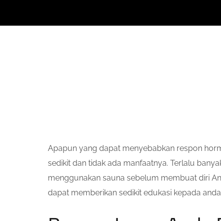
Apapun yang dapat menyebabkan respon hormeti
sedikit dan tidak ada manfaatnya. Terlalu bany
menggunakan sauna sebelum membuat diri Anda 
dapat memberikan sedikit edukasi kepada anda