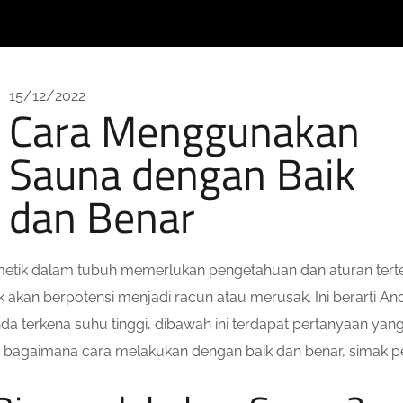
15/12/2022
Cara Menggunakan
Sauna dengan Baik
dan Benar
k dalam tubuh memerlukan pengetahuan dan aturan tertentu a
ak akan berpotensi menjadi racun atau merusak. Ini berarti 
terkena suhu tinggi, dibawah ini terdapat pertanyaan yan
 bagaimana cara melakukan dengan baik dan benar, simak p