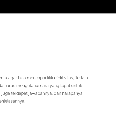
gar bisa mencapai titik efektivitas, Terlalu
Anda harus mengetahui cara yang tepat untuk
g juga terdapat jawabannya, dan harapanya
enjelasannya.