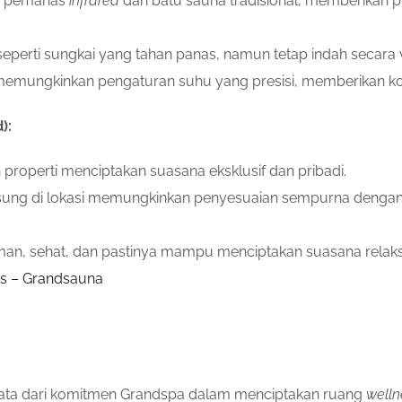
gi pemanas
infrared
dan batu sauna tradisional, memberikan p
erti sungkai yang tahan panas, namun tetap indah secara 
man memungkinkan pengaturan suhu yang presisi, memberikan 
):
roperti menciptakan suasana eksklusif dan pribadi.
ung di lokasi memungkinkan penyesuaian sempurna dengan vi
man, sehat, dan pastinya mampu menciptakan suasana relaks
as – Grandsauna
nyata dari komitmen Grandspa dalam menciptakan ruang
welln