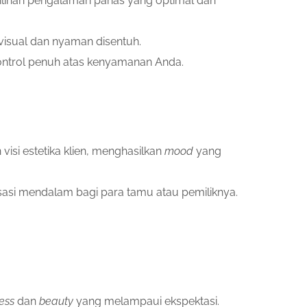
ilihan pengalaman panas yang optimal dan
visual dan nyaman disentuh.
kontrol penuh atas kenyamanan Anda.
si estetika klien, menghasilkan
mood
yang
asi mendalam bagi para tamu atau pemiliknya.
ess
dan
beauty
yang melampaui ekspektasi.