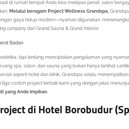
ribadi di rumah tempat Anda bisa melepas penat, salon berg
hkan.
Melalui beragam Project Wellness Grandspa,
Grandspa
dengan gaya hidup modern—nyaman digunakan, menenangkan s
ding company
dari Grand Sauna & Grand Interior.
erat Badan
estetika, tapi tentang menciptakan pengalaman yang nyaman,
g spa, salon, dan sauna yang bukan hanya terlihat cantik, 
sial seperti hotel dan klinik, Grandspa selalu menempatkan
 ini tiga contoh project terbaik kami yang dengan jelas me
) yang Anda impikan
:
roject di Hotel Borobudur (Sp