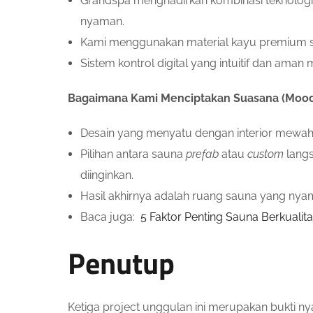
Grandspa menghadirkan kombinasi teknolo
nyaman.
Kami menggunakan material kayu premium sep
Sistem kontrol digital yang intuitif dan a
Bagaimana Kami Menciptakan Suasana (Mood
Desain yang menyatu dengan interior mewah p
Pilihan antara sauna
prefab
atau
custom
langs
diinginkan.
Hasil akhirnya adalah ruang sauna yang nya
Baca juga:
5 Faktor Penting Sauna Berkualit
Penutup
Ketiga project unggulan ini merupakan bukti 