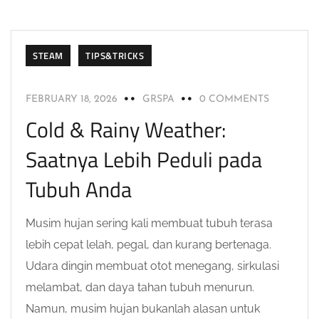
HEALTHY
KOLAM PANAS
ONSEN
SAUNA
STEAM
TIPS&TRICKS
FEBRUARY 18, 2026
GRSPA
0 COMMENTS
Cold & Rainy Weather:
Saatnya Lebih Peduli pada
Tubuh Anda
Musim hujan sering kali membuat tubuh terasa
lebih cepat lelah, pegal, dan kurang bertenaga.
Udara dingin membuat otot menegang, sirkulasi
melambat, dan daya tahan tubuh menurun.
Namun, musim hujan bukanlah alasan untuk