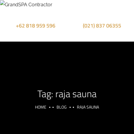
+62 818 959 596
(021) 837 06355
Sales Whatsapp
Office Phone
Tag:
raja sauna
HOME
BLOG
RAJA SAUNA