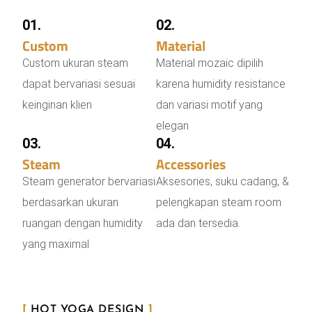
01.
02.
Custom
Steam Room
Material
Mozaic
Custom ukuran steam
Material mozaic dipilih
dapat bervariasi sesuai
karena humidity resistance
keinginan klien
dan variasi motif yang
elegan
03.
04.
Steam
Generator
Accessories
Steam
Steam generator bervariasi
Aksesories, suku cadang, &
berdasarkan ukuran
pelengkapan steam room
ruangan dengan humidity
ada dan tersedia.
yang maximal
[
HOT YOGA DESIGN
]