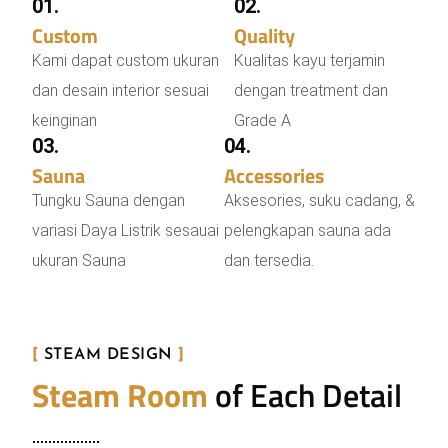
01.
02.
Custom
Sauna Room
Quality
Wood
Kami dapat custom ukuran
Kualitas kayu terjamin
dan desain interior sesuai
dengan treatment dan
keinginan
Grade A
03.
04.
Sauna
Stove
Accessories
Sauna
Tungku Sauna dengan
Aksesories, suku cadang, &
variasi Daya Listrik sesauai
pelengkapan sauna ada
ukuran Sauna
dan tersedia.
[
STEAM DESIGN
]
Steam Room
of Each Detail