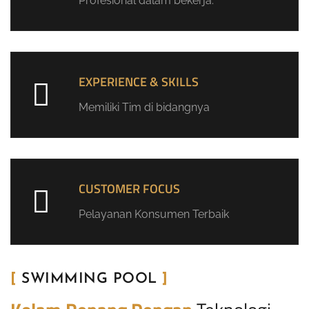
Profesional dalam bekerja.
EXPERIENCE & SKILLS
Memiliki Tim di bidangnya
CUSTOMER FOCUS
Pelayanan Konsumen Terbaik
[
SWIMMING POOL
]