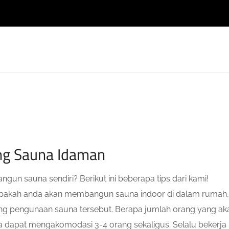
g Sauna Idaman
un sauna sendiri? Berikut ini beberapa tips dari kami!
Apakah anda akan membangun sauna indoor di dalam rumah,
tang pengunaan sauna tersebut. Berapa jumlah orang yang ak
dapat mengakomodasi 3-4 orang sekaligus. Selalu bekerja