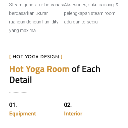
Steam generator bervariasi
Aksesories, suku cadang, &
berdasarkan ukuran
pelengkapan steam room
ruangan dengan humidity
ada dan tersedia.
yang maximal
[
HOT YOGA DESIGN
]
Hot Yoga Room
of Each
Detail
01.
02.
Equipment
Heater
Interior
Desain
Kami menggunakan Fan
Kami membuat desain